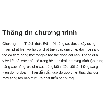
Tổ
June 2025
Khởi động chương trình c
ác đội thi đăng ký.
Giai đoạn 1
Thông tin chương trình
Chương trình Thách thức Đổi mới sáng tạo được xây dựng
nhằm phát hiện và hỗ trợ phát triển các giải pháp đổi mới sáng
tạo có tiềm năng mở rộng và tạo tác động dài hạn. Thông qua
việc kết nối các chủ thể trong hệ sinh thái, chương trình tập trung
nâng cao năng lực cho các sáng kiến, đặc biệt là những sáng
kiến do nữ doanh nhân dẫn dắt, qua đó góp phần thúc đẩy đổi
mới sáng tạo bao trùm và phát triển bền vững.